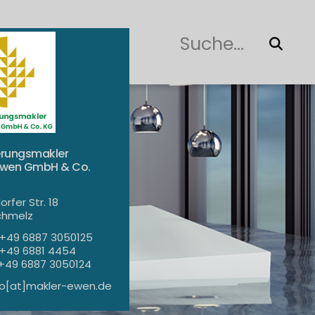
SUCH
erungsmakler
Ewen GmbH & Co.
rfer Str. 18
chmelz
+49 6887 3050125
+49 6881 4454
+49 6887 3050124
fo[at]makler-ewen.de