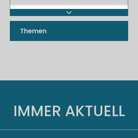
Altersrentenrechner
Zinsrechner
Themen
IMMER AKTUELL