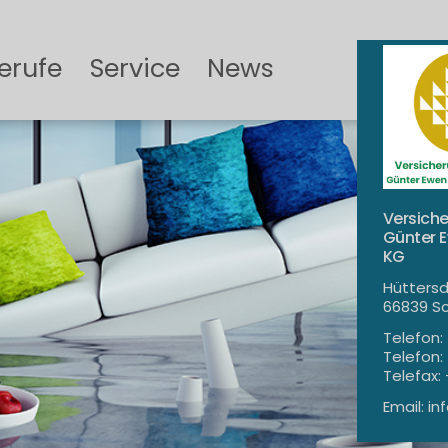
erufe
Service
News
Versich
Günter 
KG
Hüttersdo
66839 S
in