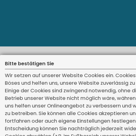
Bitte bestätigen Sie
Wir setzen auf unserer Website Cookies ein. Cookies 
Impressum
Vers
Böses und helfen uns, unsere Website zuverlässig zu
Erstinformation
Hütte
Einige der Cookies sind zwingend notwendig, ohne d
Betrieb unserer Website nicht möglich wäre, währe
Datenschutz
6683
uns helfen unser Onlineangebot zu verbessern und wi
Cookie-Einstellungen
+4
zu betreiben. Sie können alle Cookies akzeptieren un
+4
fortfahren oder auch eigene Einstellungen festlegen.
Entscheidung können Sie nachträglich jederzeit wid
in