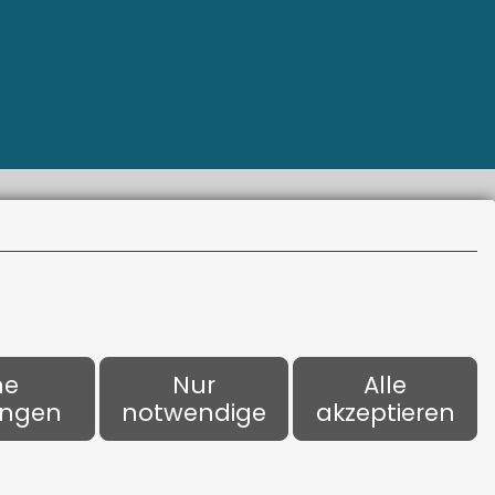
o. KG
Bürozeiten
Montag - Donnerstag:
9:00 Uhr - 17:00 Uhr
ne
Nur
Alle
ungen
notwendige
akzeptieren
Freitag:
9:00 Uhr - 16:00 Uhr