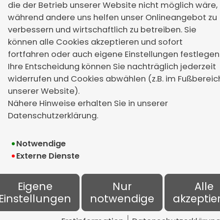
die der Betrieb unserer Website nicht möglich wäre,
Montag - Donnerstag:
während andere uns helfen unser Onlineangebot zu
9:00 Uhr - 17:00 Uhr
verbessern und wirtschaftlich zu betreiben. Sie
können alle Cookies akzeptieren und sofort
fortfahren oder auch eigene Einstellungen festlegen
Freitag:
Ihre Entscheidung können Sie nachträglich jederzeit
9:00 Uhr - 16:00 Uhr
widerrufen und Cookies abwählen (z.B. im Fußbereic
unserer Website).
Nähere Hinweise erhalten Sie in unserer
Datenschutzerklärung.
Notwendige
Externe Dienste
Eigene
Nur
Alle
Einstellungen
notwendige
akzeptie