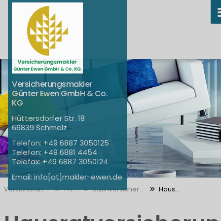
Versicherungsmakler
Günter Ewen GmbH & Co.
KG
Hüttersdorfer Str. 18
66839 Schmelz
+49 6887 3050125
+49 6881 4454
+49 6887 3050124
info[at]makler-ewen.de
Versicherungen
Privat
Sachversicherung
Hausrat